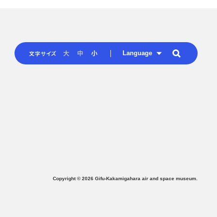
Language
大
中
小
文字サイズ
Copyright ©
2026
Gifu-Kakamigahara air and space museum.