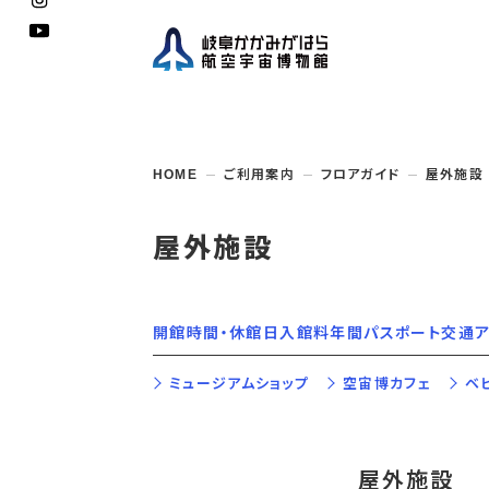
企画展
開館
開催
資料
一般
学校
HOME
ご利用案内
フロアガイド
屋外施設
博物館としての
イベント・
ご利用
案内
講座
取組み
入館
開催
教室・
収蔵
福祉
遠足
団体利用
学校・
教育関係
年間
これ
搭乗
資料
子ど
教育
屋外施設
企画展・
常設展示
学校
オン
アウト
開館時間・休館日
入館料
年間パスポート
交通ア
ミュージアムショップ
空宙博カフェ
ベ
屋外施設