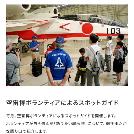
宇宙エリア
イベントカレンダー
資料の貸出
学校・教育関係
一般団体
屋外展示
予約申し込み
地域との連携
福祉団体
その他の展示
これまでのイベント
レンタルそらはく
子ども会・スポーツ少年団等
展示・イベントカレンダー
イベント予約申し込み
学校・教育関係の方へ
シアタールーム上映
空宙博ボランティア
学校団体
チャレンジそらはく
スタッフコラム
お知らせ
遠足・社会見学
操縦シミュレーション体験
博物館実習
お問い合わせ
教育プログラム
おすすめコース
オンライン学習
アウトリーチ
空宙博ボランティアによるスポットガイド
毎月、空宙博ボランティアによるスポットガイドを開催します。
ボランティアが自ら選んだ「語りたい展示物」について、個性ゆたか
な語り口で紹介します。