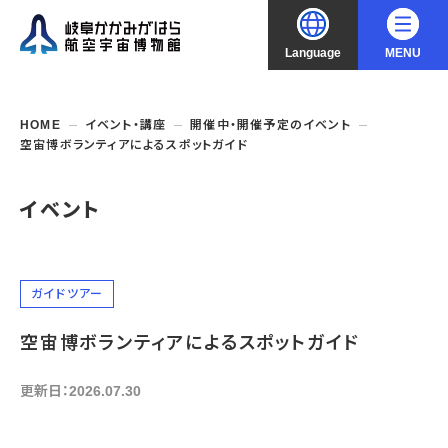
Language
MENU
大
中
小
文字サイズ
日本語
HOME
イベント・講座
開催中・開催予定のイベント
空宙博ボランティアによるスポットガイド
English
ご利用案内
イベント
中文（简化字）
企画展・常設展示
開館時間・休館日
入館料
中文（繁體字）
年間パスポート
イベント・講座
企画展
ガイドツアー
交通アクセス
開催中・開催予定の企画展
한국어
空宙博ボランティアによるスポットガイド
フロアガイド
博物館としての取組み
開催中・開催予定のイベント
これまでの企画展
バリアフリー・音声ガイド
教室・講座・講演
更新日：2026.07.30
よくあるご質問
常設展示
搭乗体験
団体利用
資料の収集・受贈
航空エリア
ガイドツアー
収蔵品検索