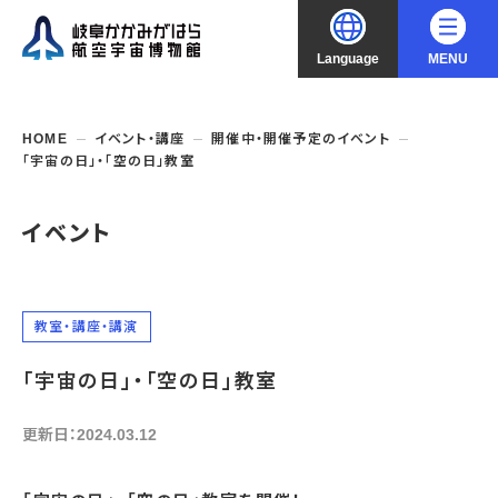
Language
MENU
大
中
小
文字サイズ
日本語
HOME
イベント・講座
開催中・開催予定のイベント
「宇宙の日」・「空の日」教室
English
ご利用案内
イベント
中文（简化字）
企画展・常設展示
開館時間・休館日
入館料
中文（繁體字）
年間パスポート
イベント・講座
企画展
教室・講座・講演
交通アクセス
開催中・開催予定の企画展
한국어
「宇宙の日」・「空の日」教室
フロアガイド
博物館としての取組み
開催中・開催予定のイベント
これまでの企画展
バリアフリー・音声ガイド
教室・講座・講演
更新日：2024.03.12
よくあるご質問
常設展示
搭乗体験
団体利用
資料の収集・受贈
航空エリア
ガイドツアー
収蔵品検索