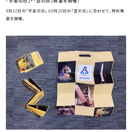
「宇宙の日」・「空の日」教室を開催！
宇宙エリア
イベントカレンダー
資料の貸出
学校・教育関係
一般団体
9月12日の「宇宙の日」と9月20日の「空の日」に合わせて、特別教
屋外展示
予約申し込み
地域との連携
福祉団体
室を開催。
その他の展示
これまでのイベント
レンタルそらはく
子ども会・スポーツ少年団等
展示・イベントカレンダー
イベント予約申し込み
学校・教育関係の方へ
シアタールーム上映
空宙博ボランティア
学校団体
チャレンジそらはく
スタッフコラム
お知らせ
遠足・社会見学
操縦シミュレーション体験
博物館実習
お問い合わせ
教育プログラム
おすすめコース
オンライン学習
アウトリーチ