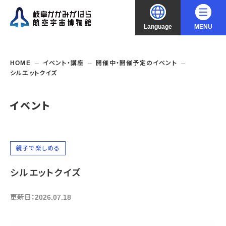
Language
MENU
大
中
小
文字サイズ
日本語
HOME
イベント・講座
開催中・開催予定のイベント
シルエットクイズ
English
ご利用案内
イベント
中文（简化字）
企画展・常設展示
開館時間・休館日
入館料
中文（繁體字）
年間パスポート
イベント・講座
企画展
親子で楽しめる
交通アクセス
開催中・開催予定の企画展
한국어
シルエットクイズ
フロアガイド
博物館としての取組み
開催中・開催予定のイベント
これまでの企画展
バリアフリー・音声ガイド
教室・講座・講演
更新日：2026.07.18
よくあるご質問
常設展示
搭乗体験
団体利用
資料の収集・受贈
航空エリア
ガイドツアー
収蔵品検索