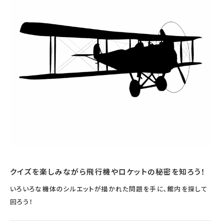
宇宙エリア
イベントカレンダー
資料の貸出
学校・教育関係
一般団体
屋外展示
予約申し込み
地域との連携
福祉団体
その他の展示
これまでのイベント
レンタルそらはく
子ども会・スポーツ少年団等
展示・イベントカレンダー
イベント予約申し込み
学校・教育関係の方へ
シアタールーム上映
空宙博ボランティア
学校団体
チャレンジそらはく
スタッフコラム
お知らせ
遠足・社会見学
操縦シミュレーション体験
博物館実習
お問い合わせ
教育プログラム
おすすめコース
オンライン学習
アウトリーチ
クイズを楽しみながら飛行機やロケットの秘密を知ろう！
いろいろな機体のシルエットが描かれた問題を手に、館内を探して
回ろう！