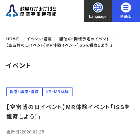
Language
MENU
大
中
小
文字サイズ
日本語
HOME
イベント・講座
開催中・開催予定のイベント
【空宙博の日イベント】MR体験イベント「ISSを観察しよう！」
English
ご利用案内
イベント
中文（简化字）
企画展・常設展示
開館時間・休館日
入館料
中文（繁體字）
年間パスポート
イベント・講座
企画展
教室・講座・講演
VR・MR体験
交通アクセス
開催中・開催予定の企画展
한국어
【空宙博の日イベント】MR体験イベント「ISSを
フロアガイド
博物館としての取組み
開催中・開催予定のイベント
これまでの企画展
バリアフリー・音声ガイド
観察しよう！」
教室・講座・講演
よくあるご質問
常設展示
搭乗体験
団体利用
資料の収集・受贈
更新日：2026.02.25
航空エリア
ガイドツアー
収蔵品検索