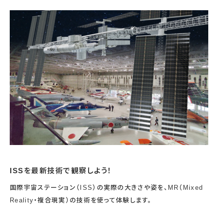
宇宙エリア
イベントカレンダー
資料の貸出
学校・教育関係
一般団体
屋外展示
予約申し込み
地域との連携
福祉団体
その他の展示
これまでのイベント
レンタルそらはく
子ども会・スポーツ少年団等
展示・イベントカレンダー
イベント予約申し込み
学校・教育関係の方へ
シアタールーム上映
空宙博ボランティア
学校団体
チャレンジそらはく
スタッフコラム
お知らせ
遠足・社会見学
操縦シミュレーション体験
博物館実習
お問い合わせ
教育プログラム
おすすめコース
オンライン学習
アウトリーチ
ISSを最新技術で観察しよう！
国際宇宙ステーション（ISS）の実際の大きさや姿を、MR（Mixed
Reality・複合現実）の技術を使って体験します。