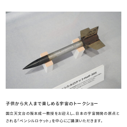
宇宙エリア
イベントカレンダー
資料の貸出
学校・教育関係
一般団体
屋外展示
予約申し込み
地域との連携
福祉団体
その他の展示
これまでのイベント
レンタルそらはく
子ども会・スポーツ少年団等
展示・イベントカレンダー
イベント予約申し込み
学校・教育関係の方へ
シアタールーム上映
空宙博ボランティア
学校団体
チャレンジそらはく
スタッフコラム
お知らせ
遠足・社会見学
操縦シミュレーション体験
博物館実習
お問い合わせ
教育プログラム
おすすめコース
オンライン学習
アウトリーチ
子供から大人まで楽しめる宇宙のトークショー
国立天文台の阪本成一教授をお迎えし、日本の宇宙開発の原点と
される「ペンシルロケット」を中心にご講演いただきます。