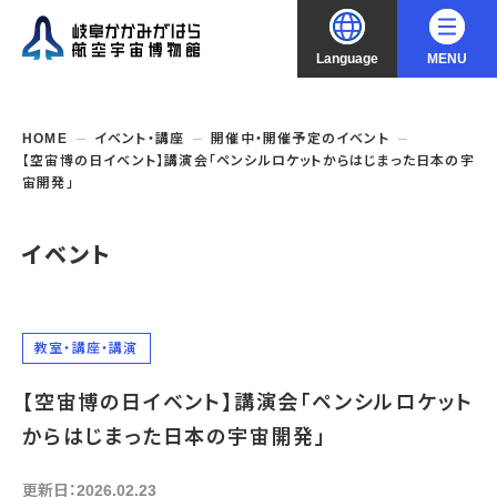
Language
MENU
大
中
小
文字サイズ
日本語
HOME
イベント・講座
開催中・開催予定のイベント
【空宙博の日イベント】講演会「ペンシルロケットからはじまった日本の宇
English
宙開発」
ご利用案内
中文（简化字）
イベント
企画展・常設展示
開館時間・休館日
入館料
中文（繁體字）
年間パスポート
イベント・講座
企画展
交通アクセス
教室・講座・講演
開催中・開催予定の企画展
한국어
フロアガイド
博物館としての取組み
開催中・開催予定のイベント
これまでの企画展
【空宙博の日イベント】講演会「ペンシルロケット
バリアフリー・音声ガイド
教室・講座・講演
からはじまった日本の宇宙開発」
よくあるご質問
常設展示
搭乗体験
団体利用
資料の収集・受贈
航空エリア
ガイドツアー
更新日：2026.02.23
収蔵品検索