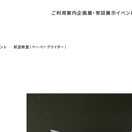
ご利用
案内
企画展・
常設展示
イベン
常設展示
時間・休館日
中・開催予定のイベント
の収集・受贈
団体
・教育関係の方へ
交通アクセス
ガイドツアー
地域との連携
ント
航空教室（ペーパーグライダー）
料
中・開催予定の企画展
講座・講演
品検索
団体
・社会見学
フロアガイド
イベントカレンダー
レンタルそらはく
航空エリア
パスポート
までの企画展
体験
の貸出
も会・スポーツ少年団等
プログラム
バリアフリー・音声ガイド
予約申し込み
空宙博ボランティア
宇宙エリア
団体
ライン学習
屋外展示
リーチ
その他の展示
シアタールーム上映
操縦シミュレーション体験