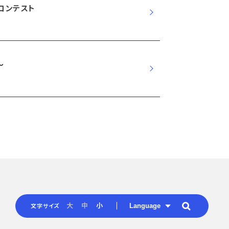
画コンテスト
～
Language
大
中
小
文字サイズ