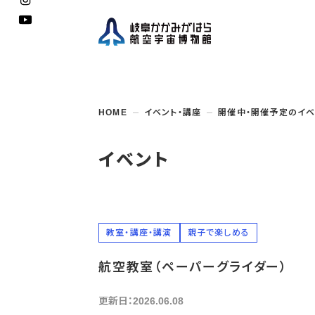
企画展
開館
開催
資料
一般
学校
HOME
イベント・講座
開催中・開催予定のイベ
博物館としての
イベント・
ご利用
案内
講座
取組み
入館
開催
教室・
収蔵
福祉
遠足
団体利用
学校・
教育関係
年間
これ
搭乗
資料
子ど
教育
イベント
企画展・
常設展示
学校
オン
アウト
教室・講座・講演
親子で楽しめる
航空教室（ペーパーグライダー）
更新日：2026.06.08