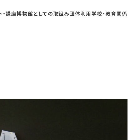
ト・
講座
博物館としての
取組み
団体
利用
学校・
教育関係
よくあるご質問
これまでのイベント
博物館実習
おすすめコース