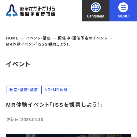
Language
MENU
大
中
小
文字サイズ
日本語
HOME
イベント・講座
開催中・開催予定のイベント
MR体験イベント「ISSを観察しよう！」
English
ご利用案内
イベント
中文（简化字）
企画展・常設展示
開館時間・休館日
入館料
中文（繁體字）
年間パスポート
イベント・講座
企画展
教室・講座・講演
VR・MR体験
交通アクセス
開催中・開催予定の企画展
한국어
MR体験イベント「ISSを観察しよう！」
フロアガイド
博物館としての取組み
開催中・開催予定のイベント
これまでの企画展
バリアフリー・音声ガイド
教室・講座・講演
更新日：2026.04.16
よくあるご質問
常設展示
搭乗体験
団体利用
資料の収集・受贈
航空エリア
ガイドツアー
収蔵品検索