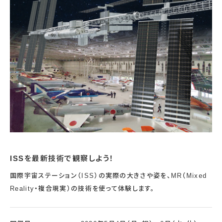
宇宙エリア
イベントカレンダー
資料の貸出
学校・教育関係
一般団体
屋外展示
予約申し込み
地域との連携
福祉団体
その他の展示
これまでのイベント
レンタルそらはく
子ども会・スポーツ少年団等
展示・イベントカレンダー
イベント予約申し込み
学校・教育関係の方へ
シアタールーム上映
空宙博ボランティア
学校団体
チャレンジそらはく
スタッフコラム
お知らせ
遠足・社会見学
操縦シミュレーション体験
博物館実習
お問い合わせ
教育プログラム
おすすめコース
オンライン学習
アウトリーチ
ISSを最新技術で観察しよう！
国際宇宙ステーション（ISS）の実際の大きさや姿を、MR（Mixed
Reality・複合現実）の技術を使って体験します。