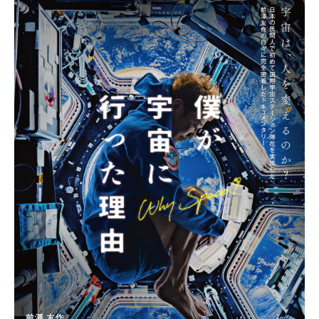
宇宙エリア
イベントカレンダー
資料の貸出
学校・教育関係
一般団体
屋外展示
予約申し込み
地域との連携
福祉団体
その他の展示
これまでのイベント
レンタルそらはく
子ども会・スポーツ少年団等
展示・イベントカレンダー
イベント予約申し込み
学校・教育関係の方へ
シアタールーム上映
空宙博ボランティア
学校団体
チャレンジそらはく
スタッフコラム
お知らせ
遠足・社会見学
操縦シミュレーション体験
博物館実習
お問い合わせ
教育プログラム
おすすめコース
オンライン学習
アウトリーチ