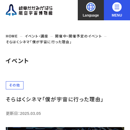
Language
MENU
大
中
小
文字サイズ
日本語
HOME
イベント・講座
開催中・開催予定のイベント
そらはくシネマ「僕が宇宙に行った理由」
English
ご利用案内
イベント
中文（简化字）
企画展・常設展示
開館時間・休館日
入館料
中文（繁體字）
年間パスポート
イベント・講座
企画展
その他
交通アクセス
開催中・開催予定の企画展
한국어
そらはくシネマ「僕が宇宙に行った理由」
フロアガイド
博物館としての取組み
開催中・開催予定のイベント
これまでの企画展
バリアフリー・音声ガイド
教室・講座・講演
更新日：2025.03.05
よくあるご質問
常設展示
搭乗体験
団体利用
資料の収集・受贈
航空エリア
ガイドツアー
収蔵品検索