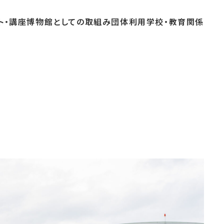
ト・
講座
博物館としての
取組み
団体
利用
学校・
教育関係
よくあるご質問
これまでのイベント
博物館実習
おすすめコース