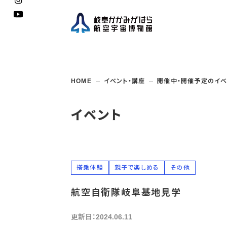
企画展
開館
開催
資料
一般
学校
HOME
イベント・講座
開催中・開催予定のイベ
博物館としての
イベント・
ご利用
案内
講座
取組み
入館
開催
教室・
収蔵
福祉
遠足
団体利用
学校・
教育関係
年間
これ
搭乗
資料
子ど
教育
イベント
企画展・
常設展示
学校
オン
アウト
搭乗体験
親子で楽しめる
その他
航空自衛隊岐阜基地見学
更新日：2024.06.11