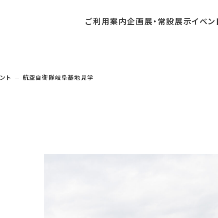
ご利用
案内
企画展・
常設展示
イベン
常設展示
時間・休館日
中・開催予定のイベント
の収集・受贈
団体
・教育関係の方へ
交通アクセス
ガイドツアー
地域との連携
ント
航空自衛隊岐阜基地見学
料
中・開催予定の企画展
講座・講演
品検索
団体
・社会見学
フロアガイド
イベントカレンダー
レンタルそらはく
航空エリア
パスポート
までの企画展
体験
の貸出
も会・スポーツ少年団等
プログラム
バリアフリー・音声ガイド
予約申し込み
空宙博ボランティア
宇宙エリア
団体
ライン学習
屋外展示
リーチ
その他の展示
シアタールーム上映
操縦シミュレーション体験