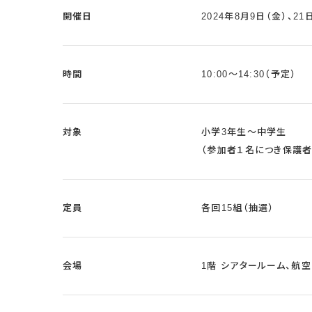
開催日
2024年8月9日（金）、21
時間
10:00～14:30（予定）
対象
小学3年生～中学生
（参加者１名につき保護
定員
各回15組（抽選）
会場
1階 シアタールーム、航