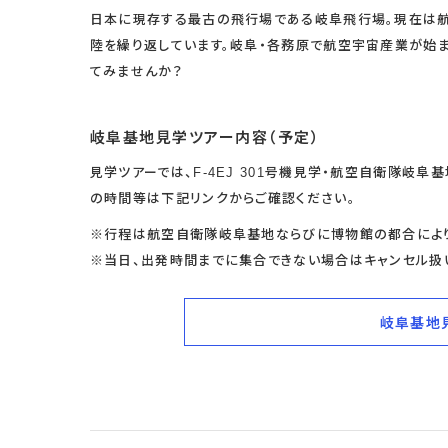
日本に現存する最古の飛行場である岐阜飛行場。現在は航
陸を繰り返しています。岐阜・各務原で航空宇宙産業が始ま
てみませんか？
岐阜基地見学ツアー内容（予定）
見学ツアーでは、F-4EJ 301号機見学・航空自衛隊岐
の時間等は下記リンクからご確認ください。
※行程は航空自衛隊岐阜基地ならびに博物館の都合により
※当日、出発時間までに集合できない場合はキャンセル扱
岐阜基地