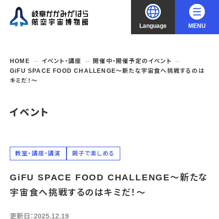
Language
MENU
大
中
小
文字サイズ
日本語
HOME
イベント・講座
開催中・開催予定のイベント
GiFU SPACE FOOD CHALLENGE～新たな宇宙食へ挑戦するのは
English
キミだ！～
ご利用案内
中文（简化字）
イベント
企画展・常設展示
開館時間・休館日
入館料
中文（繁體字）
年間パスポート
イベント・講座
企画展
交通アクセス
教室・講座・講演
親子で楽しめる
開催中・開催予定の企画展
한국어
フロアガイド
博物館としての取組み
開催中・開催予定のイベント
これまでの企画展
GiFU SPACE FOOD CHALLENGE～新たな
バリアフリー・音声ガイド
教室・講座・講演
宇宙食へ挑戦するのはキミだ！～
よくあるご質問
常設展示
搭乗体験
団体利用
資料の収集・受贈
航空エリア
ガイドツアー
更新日：2025.12.19
収蔵品検索