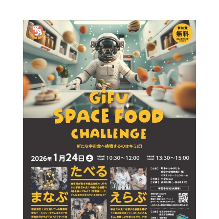
宇宙エリア
イベントカレンダー
資料の貸出
学校・教育関係
一般団体
屋外展示
予約申し込み
地域との連携
福祉団体
その他の展示
これまでのイベント
レンタルそらはく
子ども会・スポーツ少年団等
展示・イベントカレンダー
イベント予約申し込み
学校・教育関係の方へ
シアタールーム上映
空宙博ボランティア
学校団体
チャレンジそらはく
スタッフコラム
お知らせ
遠足・社会見学
操縦シミュレーション体験
博物館実習
お問い合わせ
教育プログラム
おすすめコース
オンライン学習
アウトリーチ