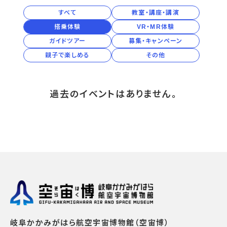
2027年
宇宙エリア
イベントカレンダー
資料の貸出
学校・教育関係
すべて
教室・講座・講演
一般団体
屋外展示
予約申し込み
地域との連携
2026年
搭乗体験
VR・MR体験
福祉団体
その他の展示
これまでのイベント
レンタルそらはく
ガイドツアー
募集・キャンペーン
子ども会・スポーツ少年団等
展示・イベントカレンダー
イベント予約申し込み
学校・教育関係の方へ
シアタールーム上映
2025年
空宙博ボランティア
親子で楽しめる
その他
学校団体
チャレンジそらはく
スタッフコラム
お知らせ
遠足・社会見学
操縦シミュレーション体験
博物館実習
お問い合わせ
2024年
教育プログラム
おすすめコース
オンライン学習
2023年
過去のイベントはありません。
アウトリーチ
2022年
岐阜かかみがはら航空宇宙博物館（空宙博）