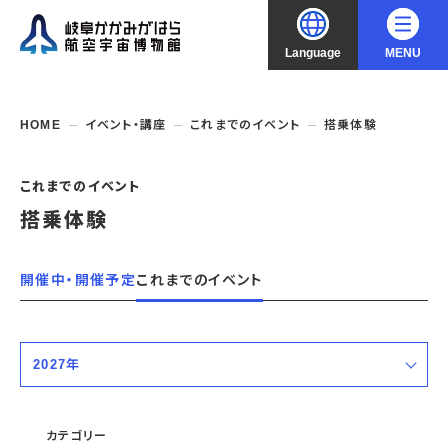
Language
MENU
大
中
小
文字サイズ
日本語
HOME
イベント・講座
これまでのイベント
搭乗体験
English
ご利用案内
これまでのイベント
搭乗体験
中文（简化字）
企画展・常設展示
開館時間・休館日
入館料
中文（繁體字）
開催中・開催予定
これまでのイベント
年間パスポート
イベント・講座
企画展
交通アクセス
開催中・開催予定の企画展
한국어
フロアガイド
博物館としての取組み
開催中・開催予定のイベント
これまでの企画展
2027年
バリアフリー・音声ガイド
教室・講座・講演
よくあるご質問
常設展示
搭乗体験
すべての期間
団体利用
資料の収集・受贈
航空エリア
ガイドツアー
カテゴリー
収蔵品検索