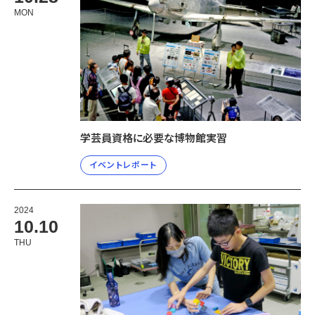
宇宙エリア
イベントカレンダー
MON
資料の貸出
学校・教育関係
一般団体
屋外展示
予約申し込み
地域との連携
福祉団体
その他の展示
これまでのイベント
レンタルそらはく
子ども会・スポーツ少年団等
展示・イベントカレンダー
イベント予約申し込み
学校・教育関係の方へ
シアタールーム上映
空宙博ボランティア
学校団体
チャレンジそらはく
スタッフコラム
お知らせ
遠足・社会見学
操縦シミュレーション体験
博物館実習
お問い合わせ
教育プログラム
おすすめコース
オンライン学習
学芸員資格に必要な博物館実習
アウトリーチ
イベントレポート
2024
10.10
THU