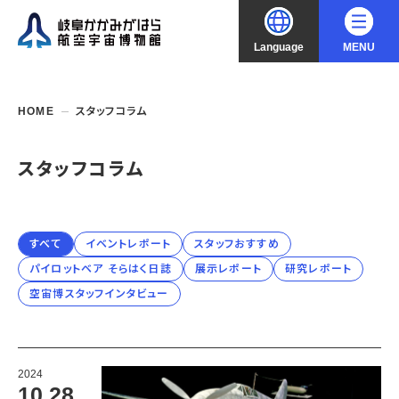
Language
MENU
大
中
小
文字サイズ
日本語
HOME
スタッフコラム
English
ご利用案内
スタッフコラム
中文（简化字）
企画展・常設展示
開館時間・休館日
入館料
すべて
イベントレポート
スタッフおすすめ
中文（繁體字）
年間パスポート
イベント・講座
企画展
パイロットベア そらはく日誌
展示レポート
研究レポート
交通アクセス
空宙博スタッフインタビュー
開催中・開催予定の企画展
한국어
フロアガイド
博物館としての取組み
開催中・開催予定のイベント
これまでの企画展
バリアフリー・音声ガイド
教室・講座・講演
よくあるご質問
常設展示
搭乗体験
団体利用
資料の収集・受贈
2024
航空エリア
ガイドツアー
10.28
収蔵品検索