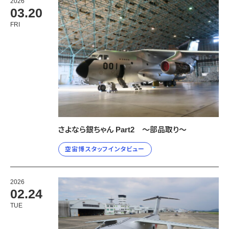
2026
宇宙エリア
イベントカレンダー
03.20
資料の貸出
学校・教育関係
一般団体
屋外展示
予約申し込み
FRI
地域との連携
福祉団体
その他の展示
これまでのイベント
レンタルそらはく
子ども会・スポーツ少年団等
展示・イベントカレンダー
イベント予約申し込み
学校・教育関係の方へ
シアタールーム上映
空宙博ボランティア
学校団体
チャレンジそらはく
スタッフコラム
お知らせ
遠足・社会見学
操縦シミュレーション体験
博物館実習
お問い合わせ
教育プログラム
おすすめコース
オンライン学習
アウトリーチ
さよなら銀ちゃん Part2 ～部品取り～
空宙博スタッフインタビュー
2026
02.24
TUE