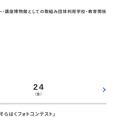
ト・
講座
博物館としての
取組み
団体
利用
学校・
教育関係
よくあるご質問
これまでのイベント
博物館実習
おすすめコース
24
（金）
そらはくフォトコンテスト」