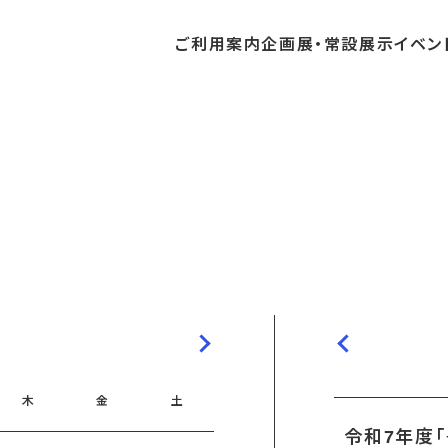
ご利用
案内
企画展・
常設展示
イベン
常設展示
時間・休館日
中・開催予定のイベント
の収集・受贈
団体
・教育関係の方へ
交通アクセス
ガイドツアー
地域との連携
料
中・開催予定の企画展
講座・講演
品検索
団体
・社会見学
フロアガイド
イベントカレンダー
レンタルそらはく
航空エリア
パスポート
までの企画展
体験
の貸出
も会・スポーツ少年団等
プログラム
バリアフリー・音声ガイド
予約申し込み
空宙博ボランティア
宇宙エリア
団体
ライン学習
屋外展示
リーチ
その他の展示
シアタールーム上映
操縦シミュレーション体験
木
金
土
令和7年度「