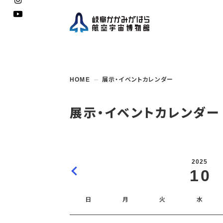
企画展
開館
開催
資料
一般
学校
HOME
展示・イベントカレンダー
博物館としての
イベント・
ご利用
案内
講座
取組み
入館
開催
教室・
収蔵
福祉
遠足
団体利用
学校・
教育関係
年間
これ
搭乗
資料
子ど
教育
展示・イベントカレンダー
企画展・
常設展示
学校
オン
アウト
2025
10
日
月
火
水