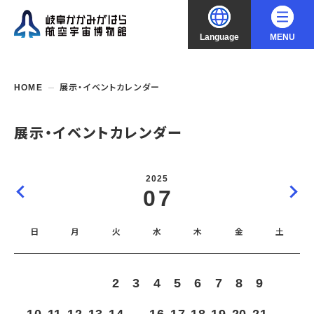
Language
MENU
大
中
小
文字サイズ
日本語
HOME
展示・イベントカレンダー
English
ご利用案内
展示・イベントカレンダー
中文（简化字）
企画展・常設展示
開館時間・休館日
2025
入館料
07
中文（繁體字）
年間パスポート
イベント・講座
企画展
交通アクセス
開催中・開催予定の企画展
日
月
火
水
木
金
土
한국어
フロアガイド
博物館としての取組み
開催中・開催予定のイベント
これまでの企画展
バリアフリー・音声ガイド
教室・講座・講演
よくあるご質問
常設展示
1
2
3
4
5
6
7
8
9
搭乗体験
団体利用
資料の収集・受贈
航空エリア
ガイドツアー
収蔵品検索