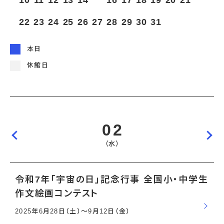
10
11
12
13
14
15
16
17
18
19
20
21
宇宙エリア
イベントカレンダー
資料の貸出
学校・教育関係
一般団体
屋外展示
22
23
24
25
26
27
28
29
30
31
予約申し込み
地域との連携
福祉団体
その他の展示
これまでのイベント
レンタルそらはく
子ども会・スポーツ少年団等
展示・イベントカレンダー
イベント予約申し込み
学校・教育関係の方へ
シアタールーム上映
本日
空宙博ボランティア
学校団体
チャレンジそらはく
スタッフコラム
お知らせ
遠足・社会見学
操縦シミュレーション体験
博物館実習
休館日
お問い合わせ
教育プログラム
おすすめコース
オンライン学習
アウトリーチ
02
（水）
令和7年「宇宙の日」記念行事 全国小・中学生
作文絵画コンテスト
2025年6月28日（土）〜9月12日（金）