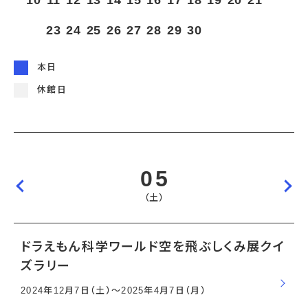
10
11
12
13
14
15
16
17
18
19
20
21
宇宙エリア
イベントカレンダー
資料の貸出
学校・教育関係
一般団体
屋外展示
22
23
24
25
26
27
28
29
30
予約申し込み
地域との連携
福祉団体
その他の展示
これまでのイベント
レンタルそらはく
子ども会・スポーツ少年団等
展示・イベントカレンダー
イベント予約申し込み
学校・教育関係の方へ
シアタールーム上映
本日
空宙博ボランティア
学校団体
チャレンジそらはく
スタッフコラム
お知らせ
遠足・社会見学
操縦シミュレーション体験
博物館実習
休館日
お問い合わせ
教育プログラム
おすすめコース
オンライン学習
アウトリーチ
05
（土）
ドラえもん科学ワールド空を飛ぶしくみ展クイ
ズラリー
2024年12月7日（土）〜2025年4月7日（月）