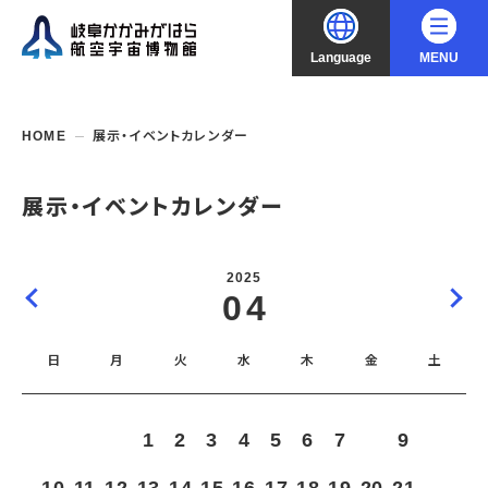
Language
MENU
大
中
小
文字サイズ
日本語
HOME
展示・イベントカレンダー
English
ご利用案内
展示・イベントカレンダー
中文（简化字）
企画展・常設展示
開館時間・休館日
2025
入館料
04
中文（繁體字）
年間パスポート
イベント・講座
企画展
交通アクセス
開催中・開催予定の企画展
日
月
火
水
木
金
土
한국어
フロアガイド
博物館としての取組み
開催中・開催予定のイベント
これまでの企画展
バリアフリー・音声ガイド
教室・講座・講演
よくあるご質問
常設展示
1
2
3
4
5
6
7
8
9
搭乗体験
団体利用
資料の収集・受贈
航空エリア
ガイドツアー
収蔵品検索