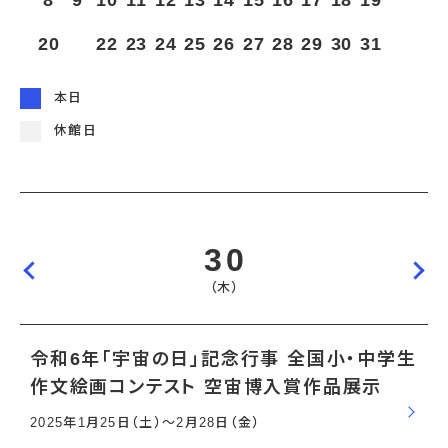
8
9
10
11
12
13
14
15
16
17
18
19
宇宙エリア
イベントカレンダー
資料の貸出
学校・教育関係
一般団体
屋外展示
20
21
22
23
24
25
26
27
28
29
30
31
予約申し込み
地域との連携
福祉団体
その他の展示
これまでのイベント
レンタルそらはく
子ども会・スポーツ少年団等
展示・イベントカレンダー
イベント予約申し込み
学校・教育関係の方へ
シアタールーム上映
本日
空宙博ボランティア
学校団体
チャレンジそらはく
スタッフコラム
お知らせ
遠足・社会見学
操縦シミュレーション体験
博物館実習
休館日
お問い合わせ
教育プログラム
おすすめコース
オンライン学習
アウトリーチ
30
（木）
令和6年「宇宙の日」記念行事 全国小・中学生
作文絵画コンテスト 空宙博入賞作品展示
2025年1月25日（土）〜2月28日（金）