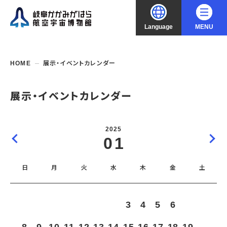
Language
MENU
大
中
小
文字サイズ
日本語
HOME
展示・イベントカレンダー
English
ご利用案内
展示・イベントカレンダー
中文（简化字）
企画展・常設展示
開館時間・休館日
2025
入館料
01
中文（繁體字）
年間パスポート
イベント・講座
企画展
交通アクセス
開催中・開催予定の企画展
日
月
火
水
木
金
土
한국어
フロアガイド
博物館としての取組み
開催中・開催予定のイベント
これまでの企画展
バリアフリー・音声ガイド
教室・講座・講演
よくあるご質問
常設展示
1
2
3
4
5
6
7
搭乗体験
団体利用
資料の収集・受贈
航空エリア
ガイドツアー
収蔵品検索