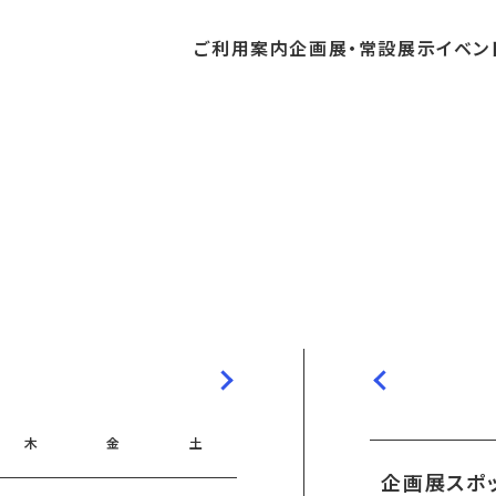
ご利用
案内
企画展・
常設展示
イベン
常設展示
時間・休館日
中・開催予定のイベント
の収集・受贈
団体
・教育関係の方へ
交通アクセス
ガイドツアー
地域との連携
料
中・開催予定の企画展
講座・講演
品検索
団体
・社会見学
フロアガイド
イベントカレンダー
レンタルそらはく
航空エリア
パスポート
までの企画展
体験
の貸出
も会・スポーツ少年団等
プログラム
バリアフリー・音声ガイド
予約申し込み
空宙博ボランティア
宇宙エリア
団体
ライン学習
屋外展示
リーチ
その他の展示
シアタールーム上映
操縦シミュレーション体験
木
金
土
企画展スポ