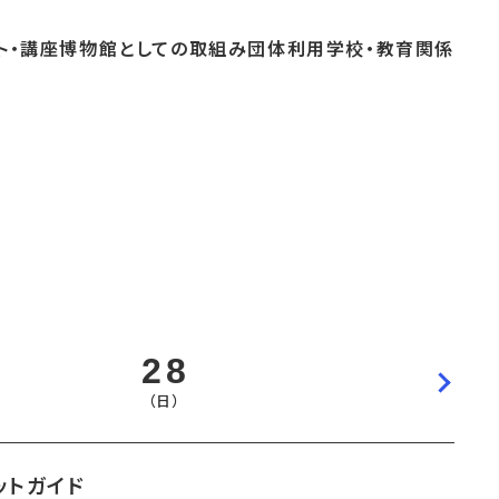
ト・
講座
博物館としての
取組み
団体
利用
学校・
教育関係
よくあるご質問
これまでのイベント
博物館実習
おすすめコース
28
（日）
ットガイド