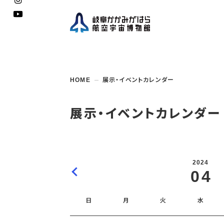
企画展
開館
開催
資料
一般
学校
HOME
展示・イベントカレンダー
博物館としての
イベント・
ご利用
案内
講座
取組み
入館
開催
教室・
収蔵
福祉
遠足
団体利用
学校・
教育関係
年間
これ
搭乗
資料
子ど
教育
展示・イベントカレンダー
企画展・
常設展示
学校
オン
アウト
2024
04
日
月
火
水