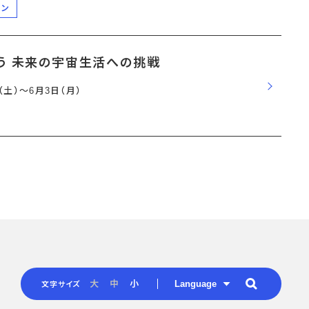
ーン
う 未来の宇宙生活への挑戦
日（土）〜6月3日（月）
Language
大
中
小
文字サイズ