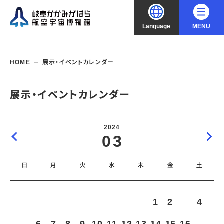
Language
MENU
大
中
小
文字サイズ
日本語
HOME
展示・イベントカレンダー
English
ご利用案内
展示・イベントカレンダー
中文（简化字）
企画展・常設展示
開館時間・休館日
2024
入館料
03
中文（繁體字）
年間パスポート
イベント・講座
企画展
交通アクセス
開催中・開催予定の企画展
日
月
火
水
木
金
土
한국어
フロアガイド
博物館としての取組み
開催中・開催予定のイベント
これまでの企画展
バリアフリー・音声ガイド
教室・講座・講演
よくあるご質問
常設展示
1
2
3
4
搭乗体験
団体利用
資料の収集・受贈
航空エリア
ガイドツアー
収蔵品検索