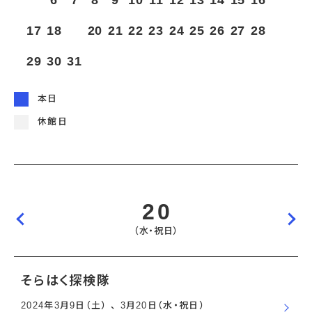
5
6
7
8
9
10
11
12
13
14
15
16
宇宙エリア
イベントカレンダー
資料の貸出
学校・教育関係
一般団体
屋外展示
17
18
19
20
21
22
23
24
25
26
27
28
予約申し込み
地域との連携
福祉団体
その他の展示
これまでのイベント
レンタルそらはく
子ども会・スポーツ少年団等
29
30
31
展示・イベントカレンダー
イベント予約申し込み
学校・教育関係の方へ
シアタールーム上映
空宙博ボランティア
学校団体
チャレンジそらはく
スタッフコラム
お知らせ
遠足・社会見学
操縦シミュレーション体験
博物館実習
お問い合わせ
本日
教育プログラム
おすすめコース
オンライン学習
休館日
アウトリーチ
20
（水・祝日）
そらはく探検隊
2024年3月9日（土） 、 3月20日（水・祝日）