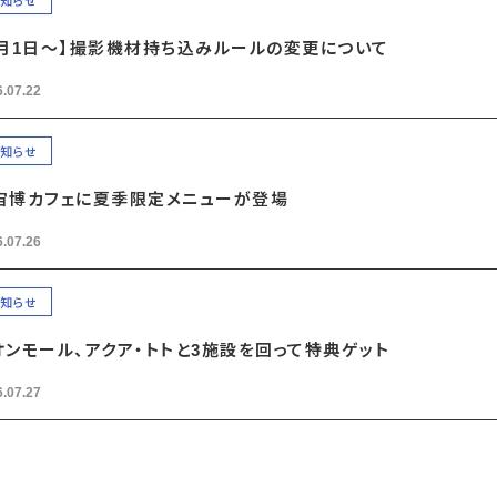
知らせ
8月1日～】撮影機材持ち込みルールの変更について
.07.22
知らせ
宙博カフェに夏季限定メニューが登場
.07.26
知らせ
オンモール、アクア・トトと3施設を回って特典ゲット
.07.27