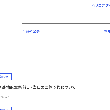
ヘリコプタ
前の記事
お
知らせ
阜基地航空祭前日・当日の団体予約について
.07.07