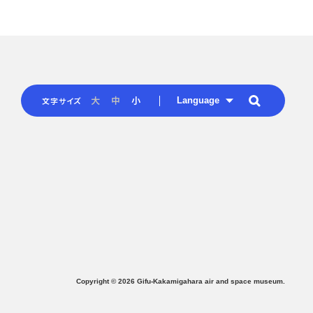
Language
大
中
小
文字サイズ
Copyright ©
2026
Gifu-Kakamigahara air and space museum.