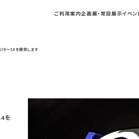
ご利用
案内
企画展・
常設展示
イベン
常設展示
時間・休館日
中・開催予定のイベント
の収集・受贈
団体
・教育関係の方へ
交通アクセス
ガイドツアー
地域との連携
ージ9～14を開放します
料
中・開催予定の企画展
講座・講演
品検索
団体
・社会見学
フロアガイド
イベントカレンダー
レンタルそらはく
航空エリア
パスポート
までの企画展
体験
の貸出
も会・スポーツ少年団等
プログラム
バリアフリー・音声ガイド
予約申し込み
空宙博ボランティア
宇宙エリア
団体
ライン学習
屋外展示
リーチ
その他の展示
シアタールーム上映
操縦シミュレーション体験
14を