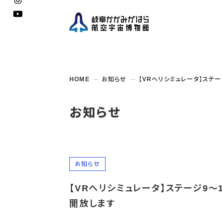
企画展
開館
開催
資料
一般
学校
HOME
お知らせ
【VRヘリシミュレータ】ステ
博物館としての
イベント・
ご利用
案内
講座
取組み
入館
開催
教室・
収蔵
福祉
遠足
団体利用
学校・
教育関係
年間
これ
搭乗
資料
子ど
教育
お知らせ
企画展・
常設展示
学校
オン
アウト
お知らせ
【VRヘリシミュレータ】ステージ9～
開放します