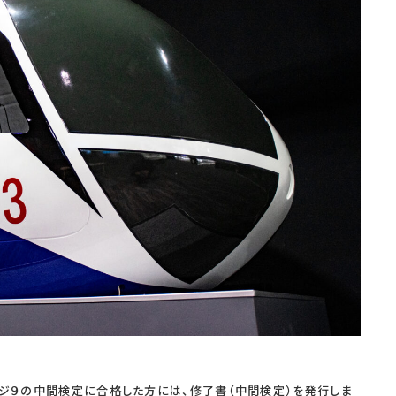
テージ９の中間検定に合格した方には、修了書（中間検定）を発行しま