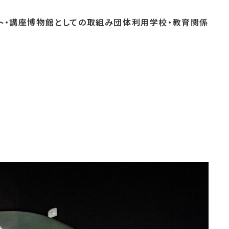
ト・
講座
博物館としての
取組み
団体
利用
学校・
教育関係
よくあるご質問
これまでのイベント
博物館実習
おすすめコース