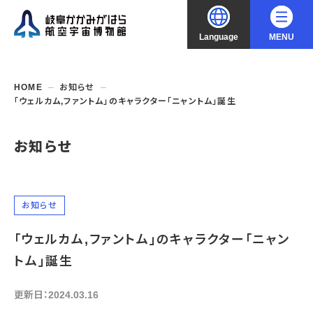
Language
MENU
大
中
小
文字サイズ
日本語
HOME
お知らせ
「ウェルカム,ファントム」のキャラクター「ニャントム」誕生
English
ご利用案内
お知らせ
中文（简化字）
企画展・常設展示
開館時間・休館日
入館料
中文（繁體字）
年間パスポート
イベント・講座
企画展
お知らせ
交通アクセス
開催中・開催予定の企画展
한국어
「ウェルカム,ファントム」のキャラクター「ニャン
フロアガイド
博物館としての取組み
開催中・開催予定のイベント
これまでの企画展
バリアフリー・音声ガイド
トム」誕生
教室・講座・講演
よくあるご質問
常設展示
搭乗体験
団体利用
資料の収集・受贈
更新日：2024.03.16
航空エリア
ガイドツアー
収蔵品検索