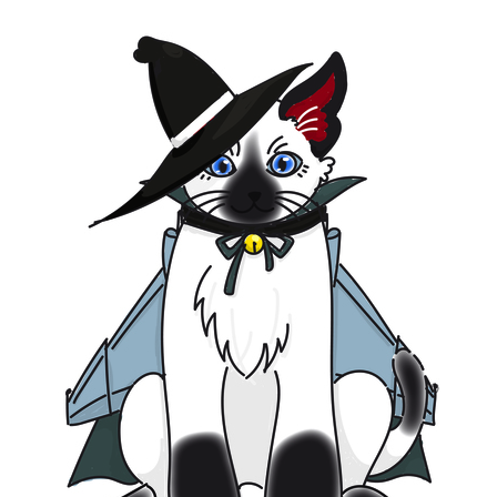
宇宙エリア
イベントカレンダー
資料の貸出
学校・教育関係
一般団体
屋外展示
予約申し込み
地域との連携
福祉団体
その他の展示
これまでのイベント
レンタルそらはく
子ども会・スポーツ少年団等
展示・イベントカレンダー
イベント予約申し込み
学校・教育関係の方へ
シアタールーム上映
空宙博ボランティア
学校団体
チャレンジそらはく
スタッフコラム
お知らせ
遠足・社会見学
操縦シミュレーション体験
博物館実習
お問い合わせ
教育プログラム
おすすめコース
オンライン学習
アウトリーチ