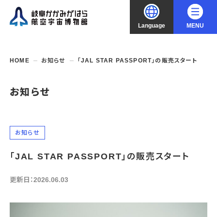
Language
MENU
大
中
小
文字サイズ
日本語
HOME
お知らせ
「JAL STAR PASSPORT」の販売スタート
English
ご利用案内
お知らせ
中文（简化字）
企画展・常設展示
開館時間・休館日
入館料
お知らせ
中文（繁體字）
年間パスポート
イベント・講座
企画展
交通アクセス
「JAL STAR PASSPORT」の販売スタート
開催中・開催予定の企画展
한국어
フロアガイド
博物館としての取組み
開催中・開催予定のイベント
これまでの企画展
バリアフリー・音声ガイド
更新日：2026.06.03
教室・講座・講演
よくあるご質問
常設展示
搭乗体験
団体利用
資料の収集・受贈
航空エリア
ガイドツアー
収蔵品検索