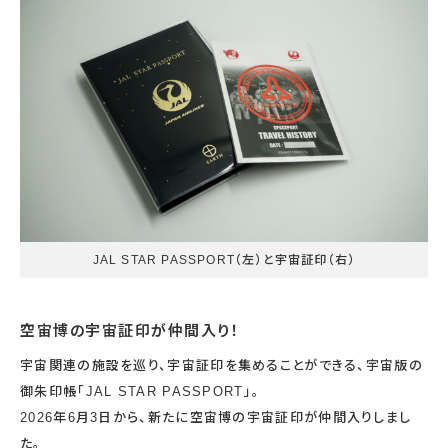
宇宙エリア
イベントカレンダー
資料の貸出
学校・教育関係
一般団体
屋外展示
予約申し込み
地域との連携
福祉団体
その他の展示
これまでのイベント
レンタルそらはく
子ども会・スポーツ少年団等
展示・イベントカレンダー
イベント予約申し込み
学校・教育関係の方へ
シアタールーム上映
空宙博ボランティア
学校団体
チャレンジそらはく
スタッフコラム
お知らせ
遠足・社会見学
操縦シミュレーション体験
博物館実習
お問い合わせ
教育プログラム
おすすめコース
オンライン学習
アウトリーチ
JAL STAR PASSPORT（左）と宇宙証印（右）
空宙博の宇宙証印が仲間入り！
宇宙関連の施設を巡り、宇宙証印を集めることができる、宇宙版の
御朱印帳「JAL STAR PASSPORT」。
2026年6月3日から、新たに空宙博の宇宙証印が仲間入りしまし
た。