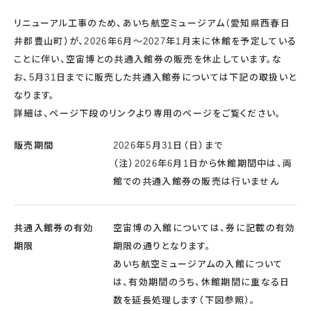
宇宙エリア
イベントカレンダー
資料の貸出
学校・教育関係
一般団体
リニューアル工事のため、あいち航空ミュージアム（愛知県西春日
屋外展示
予約申し込み
地域との連携
福祉団体
井郡豊山町）が、2026年6月～2027年1月末に休館を予定している
その他の展示
これまでのイベント
レンタルそらはく
子ども会・スポーツ少年団等
ことに伴い、空宙博との共通入館券の販売を休止しています。な
展示・イベントカレンダー
イベント予約申し込み
学校・教育関係の方へ
シアタールーム上映
空宙博ボランティア
学校団体
お、5月31日までに販売した共通入館券については下記の取扱いと
チャレンジそらはく
スタッフコラム
お知らせ
遠足・社会見学
操縦シミュレーション体験
博物館実習
お問い合わせ
なります。
教育プログラム
おすすめコース
詳細は、ページ下段のリンクより専用のページをご覧ください。
オンライン学習
アウトリーチ
販売期間
2026年5月31日（日）まで
（注）2026年6月1日から休館期間中は、両
館での共通入館券の販売は行いません
共通入館券の有効
空宙博の入館については、券に記載の有効
期限
期限の通りとなります。
あいち航空ミュージアムの入館について
は、有効期間のうち、休館期間に重なる日
数を延長処理します（下図参照）。