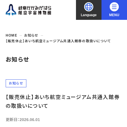
Language
MENU
大
中
小
文字サイズ
日本語
HOME
お知らせ
【販売休止】あいち航空ミュージアム共通入館券の取扱いについて
English
ご利用案内
お知らせ
中文（简化字）
企画展・常設展示
開館時間・休館日
入館料
中文（繁體字）
年間パスポート
イベント・講座
企画展
お知らせ
交通アクセス
開催中・開催予定の企画展
한국어
【販売休止】あいち航空ミュージアム共通入館券
フロアガイド
博物館としての取組み
開催中・開催予定のイベント
これまでの企画展
バリアフリー・音声ガイド
の取扱いについて
教室・講座・講演
よくあるご質問
常設展示
搭乗体験
団体利用
資料の収集・受贈
更新日：2026.06.01
航空エリア
ガイドツアー
収蔵品検索