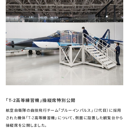
宇宙エリア
イベントカレンダー
資料の貸出
学校・教育関係
一般団体
屋外展示
予約申し込み
地域との連携
福祉団体
その他の展示
これまでのイベント
レンタルそらはく
子ども会・スポーツ少年団等
展示・イベントカレンダー
イベント予約申し込み
学校・教育関係の方へ
シアタールーム上映
空宙博ボランティア
学校団体
チャレンジそらはく
スタッフコラム
お知らせ
遠足・社会見学
操縦シミュレーション体験
博物館実習
お問い合わせ
教育プログラム
おすすめコース
オンライン学習
アウトリーチ
「T-2高等練習機」操縦席特別公開
航空自衛隊の曲技飛行チーム「ブルーインパルス」（2代目）に採用
された機体「T-2高等練習機」について、側面に設置した観覧台から
操縦席を公開しました。