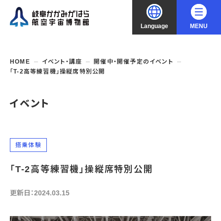
Language
MENU
大
中
小
文字サイズ
日本語
HOME
イベント・講座
開催中・開催予定のイベント
「T-2高等練習機」操縦席特別公開
English
ご利用案内
イベント
中文（简化字）
企画展・常設展示
開館時間・休館日
入館料
中文（繁體字）
年間パスポート
イベント・講座
企画展
搭乗体験
交通アクセス
開催中・開催予定の企画展
한국어
「T-2高等練習機」操縦席特別公開
フロアガイド
博物館としての取組み
開催中・開催予定のイベント
これまでの企画展
バリアフリー・音声ガイド
教室・講座・講演
更新日：2024.03.15
よくあるご質問
常設展示
搭乗体験
団体利用
資料の収集・受贈
航空エリア
ガイドツアー
収蔵品検索