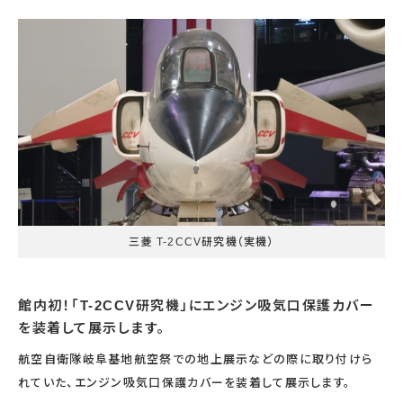
宇宙エリア
イベントカレンダー
資料の貸出
学校・教育関係
一般団体
屋外展示
予約申し込み
地域との連携
福祉団体
その他の展示
これまでのイベント
レンタルそらはく
子ども会・スポーツ少年団等
展示・イベントカレンダー
イベント予約申し込み
学校・教育関係の方へ
シアタールーム上映
空宙博ボランティア
学校団体
チャレンジそらはく
スタッフコラム
お知らせ
遠足・社会見学
操縦シミュレーション体験
博物館実習
お問い合わせ
教育プログラム
おすすめコース
オンライン学習
アウトリーチ
三菱 T-2CCV研究機（実機）
館内初！「T-2CCV研究機」にエンジン吸気口保護カバー
を装着して展示します。
航空自衛隊岐阜基地航空祭での地上展示などの際に取り付けら
れていた、エンジン吸気口保護カバーを装着して展示します。