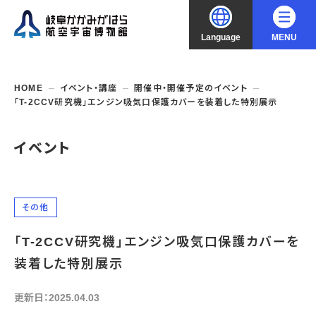
Language
MENU
大
中
小
文字サイズ
日本語
HOME
イベント・講座
開催中・開催予定のイベント
「T-2CCV研究機」エンジン吸気口保護カバーを装着した特別展示
English
ご利用案内
イベント
中文（简化字）
企画展・常設展示
開館時間・休館日
入館料
中文（繁體字）
年間パスポート
イベント・講座
企画展
その他
交通アクセス
開催中・開催予定の企画展
한국어
「T-2CCV研究機」エンジン吸気口保護カバーを
フロアガイド
博物館としての取組み
開催中・開催予定のイベント
これまでの企画展
バリアフリー・音声ガイド
装着した特別展示
教室・講座・講演
よくあるご質問
常設展示
搭乗体験
団体利用
資料の収集・受贈
更新日：2025.04.03
航空エリア
ガイドツアー
収蔵品検索