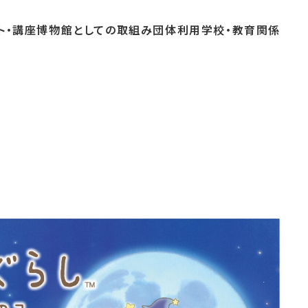
ト・
講座
博物館としての
取組み
団体
利用
学校・
教育関係
よくあるご質問
これまでのイベント
博物館実習
おすすめコース