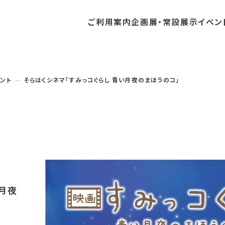
ご利用
案内
企画展・
常設展示
イベン
常設展示
時間・休館日
中・開催予定のイベント
の収集・受贈
団体
・教育関係の方へ
交通アクセス
ガイドツアー
地域との連携
ント
そらはくシネマ「すみっコぐらし 青い月夜のまほうのコ」
料
中・開催予定の企画展
講座・講演
品検索
団体
・社会見学
フロアガイド
イベントカレンダー
レンタルそらはく
航空エリア
パスポート
までの企画展
体験
の貸出
も会・スポーツ少年団等
プログラム
バリアフリー・音声ガイド
予約申し込み
空宙博ボランティア
宇宙エリア
団体
ライン学習
屋外展示
リーチ
その他の展示
シアタールーム上映
操縦シミュレーション体験
い月夜