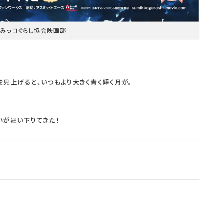
本すみっコぐらし協会映画部
を見上げると、いつもより大きく青く輝く月が。
いが舞い下りてきた！