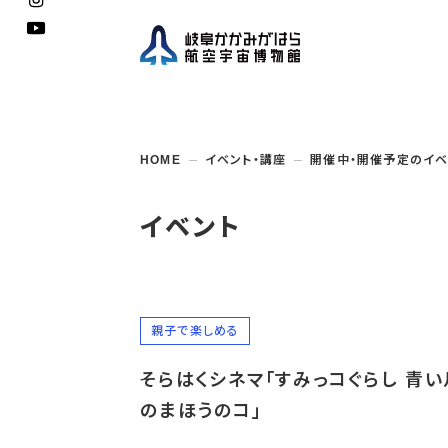
企画展
開館
開催
資料
一般
学校
HOME
イベント・講座
開催中・開催予定のイベ
博物館としての
イベント・
ご利用
案内
講座
取組み
入館
開催
教室・
収蔵
福祉
遠足
団体利用
学校・
教育関係
年間
これ
搭乗
資料
子ど
教育
イベント
企画展・
常設展示
学校
オン
アウト
親子で楽しめる
そらはくシネマ「すみっコぐらし 青
のまほうのコ」