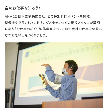
宇宙エリア
イベントカレンダー
資料の貸出
学校・教育関係
一般団体
空のお仕事を知ろう！
屋外展示
予約申し込み
地域との連携
福祉団体
その他の展示
ANA（全日本空輸株式会社）との特別共同イベントを開催。
これまでのイベント
レンタルそらはく
子ども会・スポーツ少年団等
展示・イベントカレンダー
イベント予約申し込み
学校・教育関係の方へ
シアタールーム上映
整備士やグランドハンドリングスタッフなどの現役スタッフが講師
空宙博ボランティア
学校団体
チャレンジそらはく
スタッフコラム
お知らせ
遠足・社会見学
操縦シミュレーション体験
になり「お仕事の紹介」製作教室を行い、航空会社の仕事を体験し
博物館実習
お問い合わせ
教育プログラム
おすすめコース
ながら思い出をつくりました。
オンライン学習
アウトリーチ