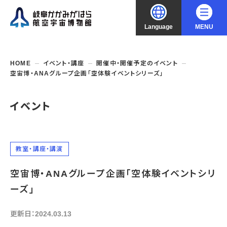
Language
MENU
大
中
小
文字サイズ
日本語
HOME
イベント・講座
開催中・開催予定のイベント
空宙博・ANAグループ企画「空体験イベントシリーズ」
English
ご利用案内
イベント
中文（简化字）
企画展・常設展示
開館時間・休館日
入館料
中文（繁體字）
年間パスポート
イベント・講座
企画展
教室・講座・講演
交通アクセス
開催中・開催予定の企画展
한국어
空宙博・ANAグループ企画「空体験イベントシリ
フロアガイド
博物館としての取組み
開催中・開催予定のイベント
これまでの企画展
バリアフリー・音声ガイド
ーズ」
教室・講座・講演
よくあるご質問
常設展示
搭乗体験
団体利用
資料の収集・受贈
更新日：2024.03.13
航空エリア
ガイドツアー
収蔵品検索