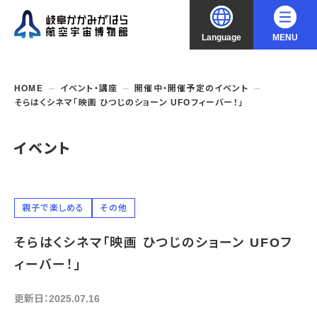
Language
MENU
大
中
小
文字サイズ
日本語
HOME
イベント・講座
開催中・開催予定のイベント
そらはくシネマ「映画 ひつじのショーン UFOフィーバー！」
English
ご利用案内
イベント
中文（简化字）
企画展・常設展示
開館時間・休館日
入館料
中文（繁體字）
年間パスポート
イベント・講座
企画展
親子で楽しめる
その他
交通アクセス
開催中・開催予定の企画展
한국어
そらはくシネマ「映画 ひつじのショーン UFOフ
フロアガイド
博物館としての取組み
開催中・開催予定のイベント
これまでの企画展
バリアフリー・音声ガイド
ィーバー！」
教室・講座・講演
よくあるご質問
常設展示
搭乗体験
団体利用
資料の収集・受贈
更新日：2025.07.16
航空エリア
ガイドツアー
収蔵品検索