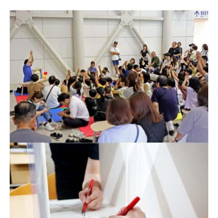
宇宙エリア
イベントカレンダー
資料の貸出
学校・教育関係
一般団体
屋外展示
予約申し込み
地域との連携
福祉団体
その他の展示
これまでのイベント
レンタルそらはく
子ども会・スポーツ少年団等
展示・イベントカレンダー
イベント予約申し込み
学校・教育関係の方へ
シアタールーム上映
空宙博ボランティア
学校団体
チャレンジそらはく
スタッフコラム
お知らせ
遠足・社会見学
操縦シミュレーション体験
博物館実習
お問い合わせ
教育プログラム
おすすめコース
オンライン学習
アウトリーチ