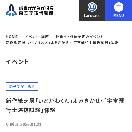
Language
MENU
大
中
小
文字サイズ
日本語
HOME
イベント・講座
開催中・開催予定のイベント
新作紙芝居「いとかわくん」よみきかせ・「宇宙飛行士選抜試験」体験
English
ご利用案内
イベント
中文（简化字）
企画展・常設展示
開館時間・休館日
入館料
中文（繁體字）
年間パスポート
イベント・講座
企画展
親子で楽しめる
交通アクセス
開催中・開催予定の企画展
한국어
新作紙芝居「いとかわくん」よみきかせ・「宇宙飛
フロアガイド
博物館としての取組み
開催中・開催予定のイベント
これまでの企画展
バリアフリー・音声ガイド
行士選抜試験」体験
教室・講座・講演
よくあるご質問
常設展示
搭乗体験
団体利用
資料の収集・受贈
更新日：2026.01.21
航空エリア
ガイドツアー
収蔵品検索