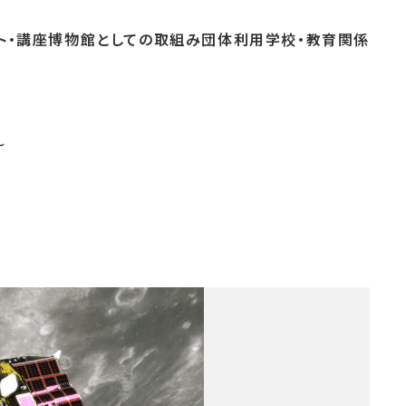
ト・
講座
博物館としての
取組み
団体
利用
学校・
教育関係
よくあるご質問
これまでのイベント
博物館実習
～
おすすめコース