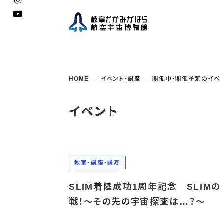
企画展
開館
開催
資料
一般
学校
HOME
イベント・講座
開催中・開催予定のイベ
博物館としての
イベント・
ご利用
案内
講座
取組み
入館
開催
教室・
収蔵
福祉
遠足
団体利用
学校・
教育関係
年間
これ
搭乗
資料
子ど
教育
イベント
企画展・
常設展示
学校
オン
アウト
教室・講座・講演
SLIM着陸成功1周年記念 SLIM
戦！～その先の宇宙探査は…？～