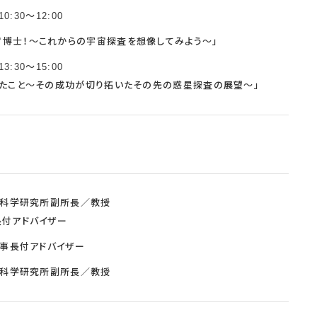
0:30～12:00
宙博士！～これからの宇宙探査を想像してみよう～」
3:30～15:00
げたこと～その成功が切り拓いたその先の惑星探査の展望～」
宇宙科学研究所副所長／教授
長付アドバイザー
理事長付アドバイザー
宇宙科学研究所副所長／教授