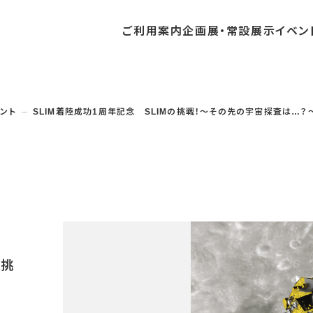
ご利用
案内
企画展・
常設展示
イベン
常設展示
時間・休館日
中・開催予定のイベント
の収集・受贈
団体
・教育関係の方へ
交通アクセス
ガイドツアー
地域との連携
ント
SLIM着陸成功1周年記念 SLIMの挑戦！～その先の宇宙探査は…？
料
中・開催予定の企画展
講座・講演
品検索
団体
・社会見学
フロアガイド
イベントカレンダー
レンタルそらはく
航空エリア
パスポート
までの企画展
体験
の貸出
も会・スポーツ少年団等
プログラム
バリアフリー・音声ガイド
予約申し込み
空宙博ボランティア
宇宙エリア
団体
ライン学習
屋外展示
リーチ
その他の展示
シアタールーム上映
操縦シミュレーション体験
の挑