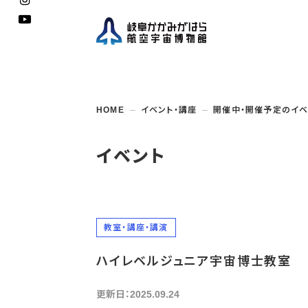
企画展
開館
開催
資料
一般
学校
HOME
イベント・講座
開催中・開催予定のイベ
博物館としての
イベント・
ご利用
案内
講座
取組み
入館
開催
教室・
収蔵
福祉
遠足
団体利用
学校・
教育関係
年間
これ
搭乗
資料
子ど
教育
イベント
企画展・
常設展示
学校
オン
アウト
教室・講座・講演
ハイレベルジュニア宇宙博士教室
更新日：2025.09.24