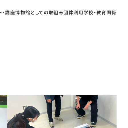
ト・
講座
博物館としての
取組み
団体
利用
学校・
教育関係
よくあるご質問
これまでのイベント
博物館実習
おすすめコース