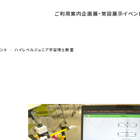
ご利用
案内
企画展・
常設展示
イベン
常設展示
時間・休館日
中・開催予定のイベント
の収集・受贈
団体
・教育関係の方へ
交通アクセス
ガイドツアー
地域との連携
ント
ハイレベルジュニア宇宙博士教室
料
中・開催予定の企画展
講座・講演
品検索
団体
・社会見学
フロアガイド
イベントカレンダー
レンタルそらはく
航空エリア
パスポート
までの企画展
体験
の貸出
も会・スポーツ少年団等
プログラム
バリアフリー・音声ガイド
予約申し込み
空宙博ボランティア
宇宙エリア
団体
ライン学習
屋外展示
リーチ
その他の展示
シアタールーム上映
操縦シミュレーション体験