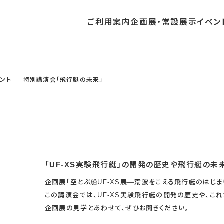
ご利用
案内
企画展・
常設展示
イベン
常設展示
時間・休館日
中・開催予定のイベント
の収集・受贈
団体
・教育関係の方へ
交通アクセス
ガイドツアー
地域との連携
ント
特別講演会「飛行艇の未来」
料
中・開催予定の企画展
講座・講演
品検索
団体
・社会見学
フロアガイド
イベントカレンダー
レンタルそらはく
航空エリア
パスポート
までの企画展
体験
の貸出
も会・スポーツ少年団等
プログラム
バリアフリー・音声ガイド
予約申し込み
空宙博ボランティア
宇宙エリア
団体
ライン学習
屋外展示
リーチ
その他の展示
シアタールーム上映
「UF-XS実験飛行艇」の開発の歴史や飛行艇の未
操縦シミュレーション体験
企画展「空とぶ船UF-XS展―荒波をこえる飛行艇のはじ
この講演会では、UF-XS実験飛行艇の開発の歴史や、こ
企画展の見学とあわせて、ぜひお聞きください。