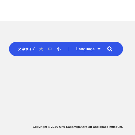
Language
大
中
小
文字サイズ
Copyright ©
2026
Gifu-Kakamigahara air and space museum.