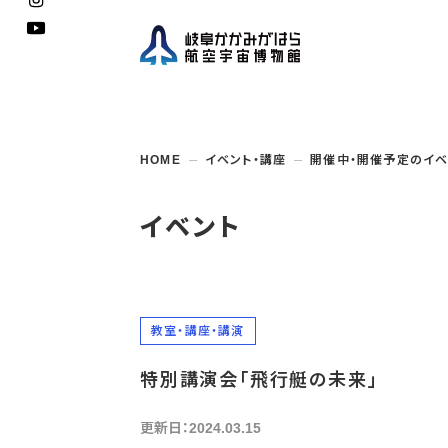
企画展
開館
開催
資料
一般
学校
HOME
イベント・講座
開催中・開催予定のイベ
博物館としての
イベント・
ご利用
案内
講座
取組み
入館
開催
教室・
収蔵
福祉
遠足
団体利用
学校・
教育関係
年間
これ
搭乗
資料
子ど
教育
イベント
企画展・
常設展示
学校
オン
アウト
教室・講座・講演
特別講演会「飛行艇の未来」
更新日：2024.03.15