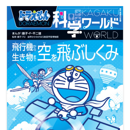
宇宙エリア
イベントカレンダー
資料の貸出
学校・教育関係
一般団体
屋外展示
予約申し込み
地域との連携
福祉団体
その他の展示
これまでのイベント
レンタルそらはく
子ども会・スポーツ少年団等
展示・イベントカレンダー
イベント予約申し込み
学校・教育関係の方へ
シアタールーム上映
空宙博ボランティア
学校団体
チャレンジそらはく
スタッフコラム
お知らせ
遠足・社会見学
操縦シミュレーション体験
博物館実習
お問い合わせ
教育プログラム
おすすめコース
オンライン学習
アウトリーチ