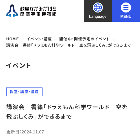
Language
MENU
大
中
小
文字サイズ
日本語
HOME
イベント・講座
開催中・開催予定のイベント
講演会 書籍「ドラえもん科学ワールド 空を飛ぶしくみ」ができるまで
English
ご利用案内
イベント
中文（简化字）
企画展・常設展示
開館時間・休館日
入館料
中文（繁體字）
年間パスポート
イベント・講座
企画展
教室・講座・講演
交通アクセス
開催中・開催予定の企画展
한국어
講演会 書籍「ドラえもん科学ワールド 空を
フロアガイド
博物館としての取組み
開催中・開催予定のイベント
これまでの企画展
バリアフリー・音声ガイド
飛ぶしくみ」ができるまで
教室・講座・講演
よくあるご質問
常設展示
搭乗体験
団体利用
資料の収集・受贈
更新日：2024.11.07
航空エリア
ガイドツアー
収蔵品検索