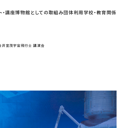
ト・
講座
博物館としての
取組み
団体
利用
学校・
教育関係
よくあるご質問
これまでのイベント
博物館実習
金井宣茂宇宙飛行士 講演会
おすすめコース