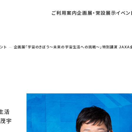
ご利用
案内
企画展・
常設展示
イベン
常設展示
時間・休館日
中・開催予定のイベント
の収集・受贈
団体
・教育関係の方へ
交通アクセス
ガイドツアー
地域との連携
ント
企画展「宇宙のきぼう～未来の宇宙生活への挑戦～」特別講演 JAXA
料
中・開催予定の企画展
講座・講演
品検索
団体
・社会見学
フロアガイド
イベントカレンダー
レンタルそらはく
航空エリア
パスポート
までの企画展
体験
の貸出
も会・スポーツ少年団等
プログラム
バリアフリー・音声ガイド
予約申し込み
空宙博ボランティア
宇宙エリア
団体
ライン学習
屋外展示
リーチ
その他の展示
シアタールーム上映
操縦シミュレーション体験
生活
宣茂宇