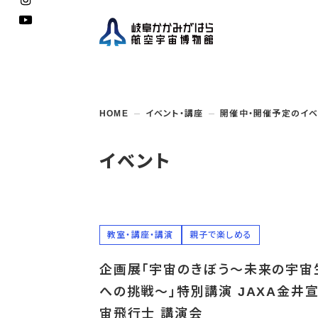
企画展
開館
開催
資料
一般
学校
HOME
イベント・講座
開催中・開催予定のイベ
博物館としての
イベント・
ご利用
案内
講座
取組み
入館
開催
教室・
収蔵
福祉
遠足
団体利用
学校・
教育関係
年間
これ
搭乗
資料
子ど
教育
イベント
企画展・
常設展示
学校
オン
アウト
教室・講座・講演
親子で楽しめる
企画展「宇宙のきぼう～未来の宇宙
への挑戦～」特別講演 JAXA金井
宙飛行士 講演会