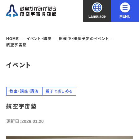
Language
MENU
大
中
小
文字サイズ
日本語
HOME
イベント・講座
開催中・開催予定のイベント
航空宇宙塾
English
ご利用案内
イベント
中文（简化字）
企画展・常設展示
開館時間・休館日
入館料
中文（繁體字）
年間パスポート
イベント・講座
企画展
教室・講座・講演
親子で楽しめる
交通アクセス
開催中・開催予定の企画展
한국어
航空宇宙塾
フロアガイド
博物館としての取組み
開催中・開催予定のイベント
これまでの企画展
バリアフリー・音声ガイド
教室・講座・講演
更新日：2026.01.20
よくあるご質問
常設展示
搭乗体験
団体利用
資料の収集・受贈
航空エリア
ガイドツアー
収蔵品検索