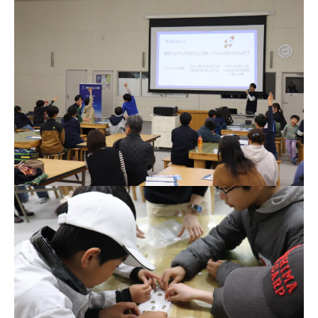
宇宙エリア
イベントカレンダー
資料の貸出
学校・教育関係
一般団体
屋外展示
予約申し込み
地域との連携
福祉団体
その他の展示
これまでのイベント
レンタルそらはく
子ども会・スポーツ少年団等
展示・イベントカレンダー
イベント予約申し込み
学校・教育関係の方へ
シアタールーム上映
空宙博ボランティア
学校団体
チャレンジそらはく
スタッフコラム
お知らせ
遠足・社会見学
操縦シミュレーション体験
博物館実習
お問い合わせ
教育プログラム
おすすめコース
オンライン学習
アウトリーチ