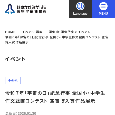
Language
MENU
大
中
小
文字サイズ
日本語
HOME
イベント・講座
開催中・開催予定のイベント
令和７年「宇宙の日」記念行事 全国小・中学生作文絵画コンテスト 空宙
English
博入賞作品展示
ご利用案内
中文（简化字）
イベント
企画展・常設展示
開館時間・休館日
入館料
中文（繁體字）
年間パスポート
イベント・講座
企画展
交通アクセス
その他
開催中・開催予定の企画展
한국어
フロアガイド
博物館としての取組み
開催中・開催予定のイベント
これまでの企画展
令和７年「宇宙の日」記念行事 全国小・中学生
バリアフリー・音声ガイド
教室・講座・講演
作文絵画コンテスト 空宙博入賞作品展示
よくあるご質問
常設展示
搭乗体験
団体利用
資料の収集・受贈
航空エリア
ガイドツアー
更新日：2026.01.30
収蔵品検索