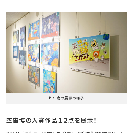
宇宙エリア
イベントカレンダー
資料の貸出
学校・教育関係
一般団体
屋外展示
予約申し込み
地域との連携
福祉団体
その他の展示
これまでのイベント
レンタルそらはく
子ども会・スポーツ少年団等
展示・イベントカレンダー
イベント予約申し込み
学校・教育関係の方へ
シアタールーム上映
空宙博ボランティア
学校団体
チャレンジそらはく
スタッフコラム
お知らせ
遠足・社会見学
操縦シミュレーション体験
博物館実習
お問い合わせ
教育プログラム
おすすめコース
オンライン学習
アウトリーチ
昨年度の展示の様子
空宙博の入賞作品１２点を展示！